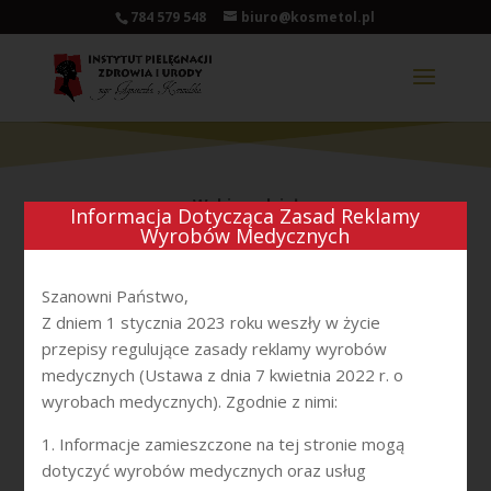
784 579 548
biuro@kosmetol.pl
Wybierz dział
Informacja Dotycząca Zasad Reklamy
Wyrobów Medycznych
Szanowni Państwo,
Z dniem 1 stycznia 2023 roku weszły w życie
przepisy regulujące zasady reklamy wyrobów
medycznych (Ustawa z dnia 7 kwietnia 2022 r. o
wyrobach medycznych). Zgodnie z nimi:
1. Informacje zamieszczone na tej stronie mogą
dotyczyć wyrobów medycznych oraz usług