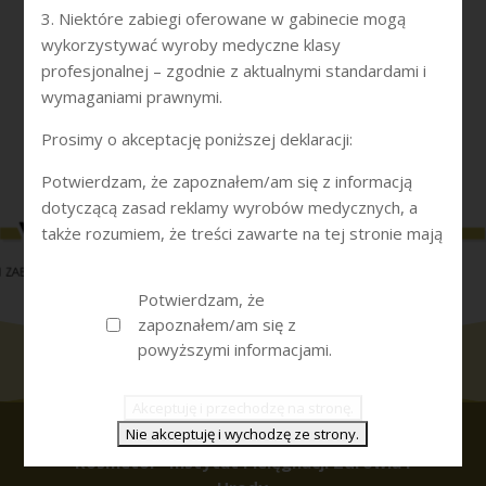
drobne zmarszczki,
3. Niektóre zabiegi oferowane w gabinecie mogą
fotostarzenie,
wykorzystywać wyroby medyczne klasy
wiotkość skóry,
profesjonalnej – zgodnie z aktualnymi standardami i
blizny po trądziku,
wymaganiami prawnymi.
zaburzenia łojotokowe skóry.
Prosimy o akceptację poniższej deklaracji:
CENNIK
Potwierdzam, że zapoznałem/am się z informacją
dotyczącą zasad reklamy wyrobów medycznych, a
także rozumiem, że treści zawarte na tej stronie mają
charakter wyłącznie informacyjny. Wyrażam zgodę na
kontynuowanie przeglądania strony.
Potwierdzam, że
zapoznałem/am się z
powyższymi informacjami.
Kosmetol - Instytut Pielęgnacji Zdrowia i