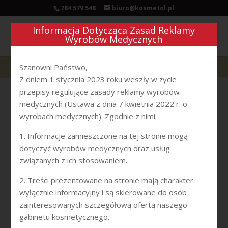
784 579 548
biuro@kosmetol.pl
Informacja Dotycząca Zasad Reklamy
Wyrobów Medycznych
Szanowni Państwo,
RETISES CT YELLOW
Z dniem 1 stycznia 2023 roku weszły w życie
przepisy regulujące zasady reklamy wyrobów
PEEL
medycznych (Ustawa z dnia 7 kwietnia 2022 r. o
wyrobach medycznych). Zgodnie z nimi:
Retises CT – Yellow Peel, należy do zabiegów z serii
1. Informacje zamieszczone na tej stronie mogą
peelingów chemicznych.Działanie peelingu polega na
dotyczyć wyrobów medycznych oraz usług
usuwaniu warstwy naskórka na różnych poziomach.
związanych z ich stosowaniem.
Intensywność działania peelingu można indywidualnie
dostosowywać do rodzaju uszkodzeń skórnych.
2. Treści prezentowane na stronie mają charakter
wyłącznie informacyjny i są skierowane do osób
Wskazaniami do zabiegu są:
zainteresowanych szczegółową ofertą naszego
przebarwienia,
gabinetu kosmetycznego.