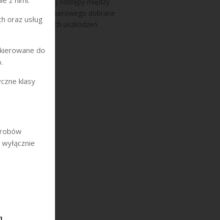
e z nimi:
pilacji. Zazwyczaj odstępy między
wietlne systemu laserowego dobrane
h oraz usług
nie powodują żadnych uszkodzeń.
 skierowane do
.
czne klasy
yrobów
r wyłącznie