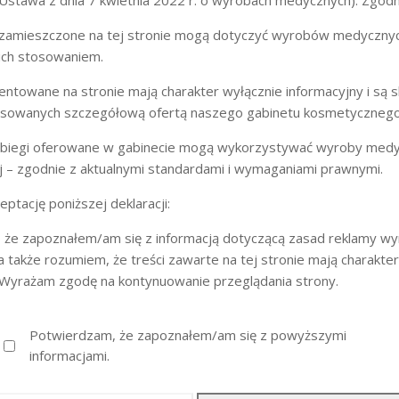
stawa z dnia 7 kwietnia 2022 r. o wyrobach medycznych). Zgodni
ozostałe w skórze włosy przejdą do fazy wzrostu odpowiedniej do e
leżą od miejsca z którego usuwamy nadmierne owłosienie. Impulsy ś
e zamieszczone na tej stronie mogą dotyczyć wyrobów medycznyc
t pochłaniana przez włos a nie przez skórę. Zabiegi są bezbolesne i 
ich stosowaniem.
zentowane na stronie mają charakter wyłącznie informacyjny i są
URZĄDZENIU MED FLASH II UMOŻLIWIA NAM:
esowanych szczegółową ofertą naszego gabinetu kosmetycznego
zabiegi oferowane w gabinecie mogą wykorzystywać wyroby medy
j – zgodnie z aktualnymi standardami i wymaganiami prawnymi.
ptację poniższej deklaracji:
 że zapoznałem/am się z informacją dotyczącą zasad reklamy w
mienia
 także rozumiem, że treści zawarte na tej stronie mają charakte
 Wyrażam zgodę na kontynuowanie przeglądania strony.
Potwierdzam, że zapoznałem/am się z powyższymi
informacjami.