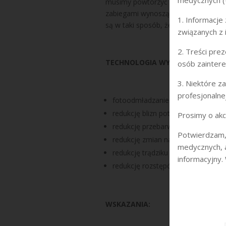
medycznych (U
musimy powtórzyć odczekawszy, aż p
zabiegami wynoszą 5-8 tygodni i za
1. Informacj
są w taki sposób, że ich energia jes
związanych z 
2. Treści pre
TECHNOLOGIA WYKORZYSTANA W 
osób zainter
3. Niektóre 
profesjonalne
fotoodmładzanie
redukcję blizn potrądzikowych
Prosimy o akce
redukcję przebarwień
Potwierdzam,
redukcję zmian naczyniowych i ru
medycznych, a
redukcję trądziku
informacyjny.
redukcję rozstępów
WSKAZANIA: