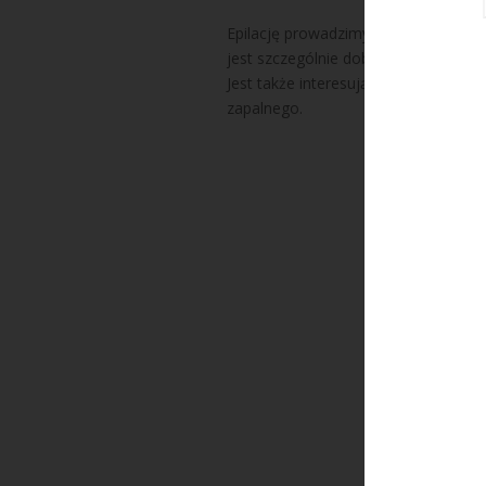
Epilację prowadzimy ze wskazań este
jest szczególnie dobrym rozwiązani
Jest także interesującym rozwiązani
zapalnego.