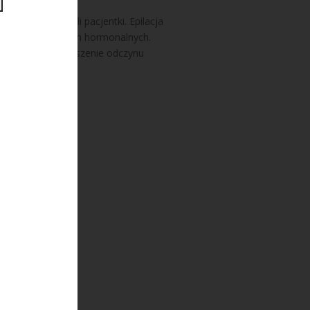
y je według woli pacjentki. Epilacja
rsutyzmu lub zmian hormonalnych.
 goleniu – zmniejszenie odczynu