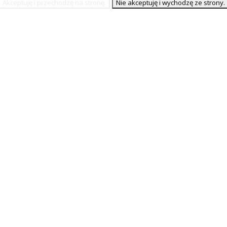
tycznych. Upodobania mają charakter bardzo indywidualny i realizujem
em dla kobiet z nadmiernym i obfitym owłosieniem, wynikającym z hi
em dla mężczyzn ze skórą nadwrażliwą dającą odczyny zapalenia przy
CENNIK